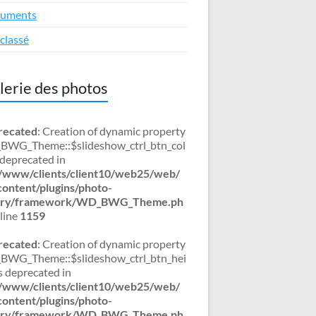
uments
classé
lerie des photos
recated
: Creation of dynamic property
WG_Theme::$slideshow_ctrl_btn_col
s deprecated in
/www/clients/client10/web25/web/
ontent/plugins/photo-
lery/framework/WD_BWG_Theme.ph
line
1159
recated
: Creation of dynamic property
WG_Theme::$slideshow_ctrl_btn_hei
is deprecated in
/www/clients/client10/web25/web/
ontent/plugins/photo-
lery/framework/WD_BWG_Theme.ph