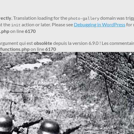
rectly
. Translation loading for the
domain was trigge
photo-gallery
at the
action or later. Please see
Debugging in WordPress
for 
init
.php
on line
6170
argument qui est
obsolète
depuis la version 6.9.0 ! Les commentair
functions.php
on line
6170