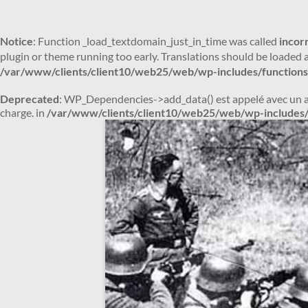
Notice
: Function _load_textdomain_just_in_time was called
incor
plugin or theme running too early. Translations should be loaded 
/var/www/clients/client10/web25/web/wp-includes/functions
Deprecated
: WP_Dependencies->add_data() est appelé avec un 
charge. in
/var/www/clients/client10/web25/web/wp-includes/
Aller
au
contenu