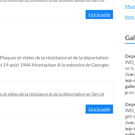
Mon
Lire la suite
Non 
Gal
Dep
Plaques et stèles de la résistance et de la déportation
WD_B
 19 août 1944 Montauban A la mémoire de Georges
or i
/var
wp-c
gal
p
on 
s et stèles de la résistance et de la déportation en Tarn et
Dep
Lire la suite
WD_B
ght 
/var
wp-c
gal