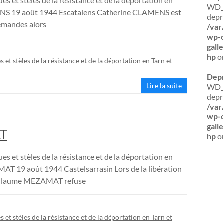
es et stèles de la résistance et de la déportation en
WD_B
S 19 août 1944 Escatalens Catherine CLAMENS est
depr
lemandes alors
/var
wp-c
gall
hp
on
s et stèles de la résistance et de la déportation en Tarn et
Dep
Lire la suite
WD_B
depr
/var
wp-c
gall
T
hp
on
es et stèles de la résistance et de la déportation en
19 août 1944 Castelsarrasin Lors de la libération
Guillaume MEZAMAT refuse
s et stèles de la résistance et de la déportation en Tarn et