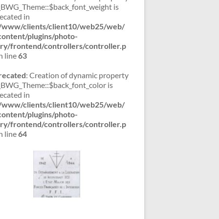
WG_Theme::$back_font_weight is
ecated in
/www/clients/client10/web25/web/
ontent/plugins/photo-
ery/frontend/controllers/controller.p
 line
63
recated
: Creation of dynamic property
WG_Theme::$back_font_color is
ecated in
/www/clients/client10/web25/web/
ontent/plugins/photo-
ery/frontend/controllers/controller.p
 line
64