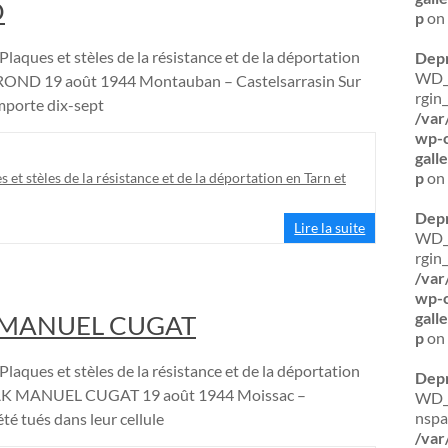
D
p
on 
Plaques et stèles de la résistance et de la déportation
Dep
WD_B
OND 19 août 1944 Montauban – Castelsarrasin Sur
rgin
mporte dix-sept
/var
wp-c
gal
p
on 
s et stèles de la résistance et de la déportation en Tarn et
Dep
Lire la suite
WD_B
rgin_
/var
wp-c
gal
 MANUEL CUGAT
p
on 
Plaques et stèles de la résistance et de la déportation
Dep
AK MANUEL CUGAT 19 août 1944 Moissac –
WD_B
nspa
é tués dans leur cellule
/var