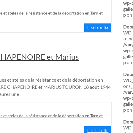
wp-c
gal
s et stèles de la résistance et de la déportation en Tarn et
p
on 
Dep
Lire la suite
WD_B
tein
/var
wp-c
CHAPENOIRE et Marius
gal
p
on 
Dep
es et stèles de la résistance et de la déportation en
WD_B
ons_
ERRE CHAPENOIRE et MARIUS TOURON 18 août 1944
/var
eures une
wp-c
gal
p
on 
s et stèles de la résistance et de la déportation en Tarn et
Dep
WD_
Lire la suite