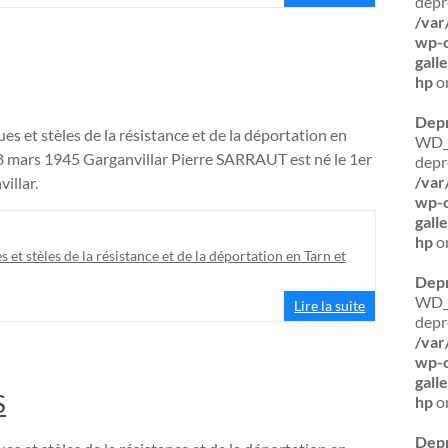
depr
/var
wp-c
gall
hp
on
Dep
es et stèles de la résistance et de la déportation en
WD_B
mars 1945 Garganvillar Pierre SARRAUT est né le 1er
depr
/var
villar.
wp-c
gall
hp
on
s et stèles de la résistance et de la déportation en Tarn et
Dep
WD_B
Lire la suite
depr
/var
wp-c
gall
S
hp
on
Dep