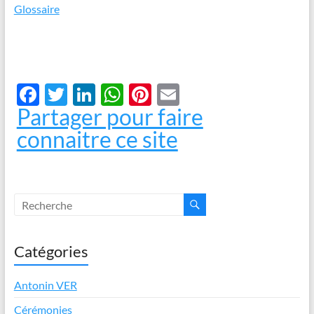
Glossaire
F
T
Li
W
Pi
E
Partager pour faire
ac
w
n
h
nt
m
connaitre ce site
e
itt
k
at
er
ail
b
er
e
s
es
o
dI
A
t
o
n
p
k
p
Catégories
Antonin VER
Cérémonies