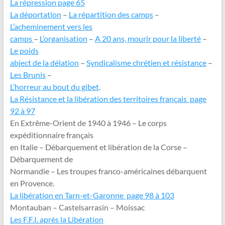
La répression page 65
La déportation
–
La répartition des camps
–
L’acheminement vers les
camps
–
L’organisation
–
A 20 ans, mourir pour la liberté
–
Le poids
abject de la délation
–
Syndicalisme chrétien et résistance
–
Les Brunis
–
L’horreur au bout du gibet
.
La Résistance et la libération des territoires français page
92 à 97
En Extrême-Orient de 1940 à 1946 – Le corps
expéditionnaire français
en Italie – Débarquement et libération de la Corse –
Débarquement de
Normandie – Les troupes franco-américaines débarquent
en Provence.
La libération en Tarn-et-Garonne page 98 à 103
Montauban – Castelsarrasin – Moissac
Les F.F.I. après la Libération