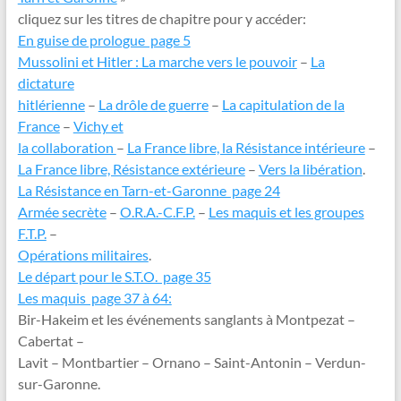
cliquez sur les titres de chapitre pour y accéder:
En guise de prologue page 5
Mussolini et Hitler : La marche vers le pouvoir
–
La
dictature
hitlérienne
–
La drôle de guerre
–
La capitulation de la
France
–
Vichy et
la collaboration
–
La France libre, la Résistance intérieure
–
La France libre, Résistance extérieure
–
Vers la libération
.
La Résistance en Tarn-et-Garonne page 24
Armée secrète
–
O.R.A.-C.F.P.
–
Les maquis et les groupes
F.T.P.
–
Opérations militaires
.
Le départ pour le S.T.O. page 35
Les maquis page 37 à 64:
Bir-Hakeim et les événements sanglants à Montpezat –
Cabertat –
Lavit – Montbartier – Ornano – Saint-Antonin – Verdun-
sur-Garonne.