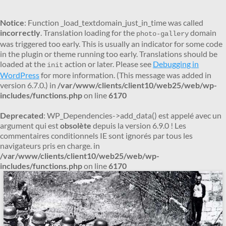
Notice
: Function _load_textdomain_just_in_time was called
incorrectly
. Translation loading for the
domain
photo-gallery
was triggered too early. This is usually an indicator for some code
in the plugin or theme running too early. Translations should be
loaded at the
action or later. Please see
Debugging in
init
WordPress
for more information. (This message was added in
version 6.7.0.) in
/var/www/clients/client10/web25/web/wp-
includes/functions.php
on line
6170
Deprecated
: WP_Dependencies->add_data() est appelé avec un
argument qui est
obsolète
depuis la version 6.9.0 ! Les
commentaires conditionnels IE sont ignorés par tous les
navigateurs pris en charge. in
/var/www/clients/client10/web25/web/wp-
includes/functions.php
on line
6170
Aller
au
contenu