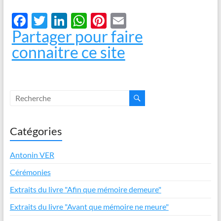
F
T
Li
W
Pi
E
Partager pour faire
ac
w
n
h
nt
m
connaitre ce site
e
itt
k
at
er
ail
b
er
e
s
es
o
dI
A
t
o
n
p
k
p
Catégories
Antonin VER
Cérémonies
Extraits du livre "Afin que mémoire demeure"
Extraits du livre "Avant que mémoire ne meure"