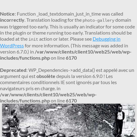
Notice
: Function _load_textdomain_just_in_time was called
incorrectly
. Translation loading for the
domain
photo-gallery
was triggered too early. This is usually an indicator for some code
in the plugin or theme running too early. Translations should be
loaded at the
action or later. Please see
Debugging in
init
WordPress
for more information. (This message was added in
version 6.7.0.) in
/var/www/clients/client10/web25/web/wp-
includes/functions.php
on line
6170
Deprecated
: WP_Dependencies->add_data() est appelé avec un
argument qui est
obsolète
depuis la version 6.9.0 ! Les
commentaires conditionnels IE sont ignorés par tous les
navigateurs pris en charge. in
/var/www/clients/client10/web25/web/wp-
includes/functions.php
on line
6170
Aller
au
contenu