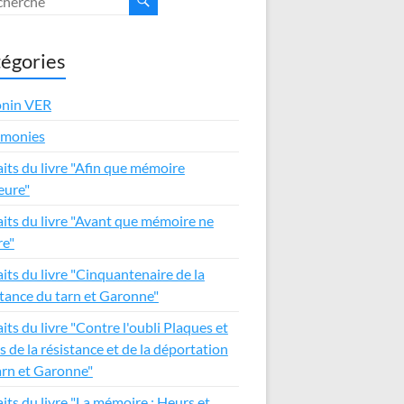
égories
nin VER
émonies
aits du livre "Afin que mémoire
ure"
aits du livre "Avant que mémoire ne
e"
aits du livre "Cinquantenaire de la
stance du tarn et Garonne"
its du livre "Contre l'oubli Plaques et
s de la résistance et de la déportation
arn et Garonne"
aits du livre "La mémoire : Heurs et