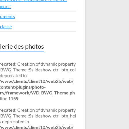
eurs"
uments
classé
lerie des photos
recated
: Creation of dynamic property
WG_Theme::$slideshow_ctrl_btn_col
s deprecated in
/www/clients/client10/web25/web/
ontent/plugins/photo-
lery/framework/WD_BWG_Theme.ph
line
1159
recated
: Creation of dynamic property
WG_Theme::$slideshow_ctrl_btn_hei
is deprecated in
/www/clients/client10/web25/web/