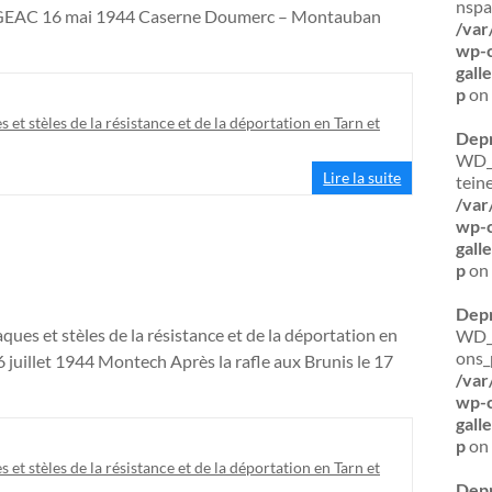
nspa
IGEAC 16 mai 1944 Caserne Doumerc – Montauban
/var
wp-c
gal
p
on 
s et stèles de la résistance et de la déportation en Tarn et
Dep
WD_B
Lire la suite
tein
/var
wp-c
gal
p
on 
Dep
ques et stèles de la résistance et de la déportation en
WD_B
ons_
illet 1944 Montech Après la rafle aux Brunis le 17
/var
wp-c
gal
p
on 
s et stèles de la résistance et de la déportation en Tarn et
Dep