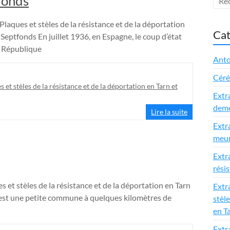
fonds
Plaques et stèles de la résistance et de la déportation
Cat
tfonds En juillet 1936, en Espagne, le coup d’état
a République
Anto
Cér
s et stèles de la résistance et de la déportation en Tarn et
Extr
deme
Lire la suite
Extr
meur
Extr
rési
s et stèles de la résistance et de la déportation en Tarn
Extra
est une petite commune à quelques kilomètres de
stèle
en T
Extr