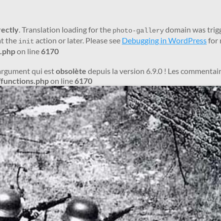
rectly
. Translation loading for the
domain was trigge
photo-gallery
at the
action or later. Please see
Debugging in WordPress
for 
init
.php
on line
6170
argument qui est
obsolète
depuis la version 6.9.0 ! Les commentair
functions.php
on line
6170