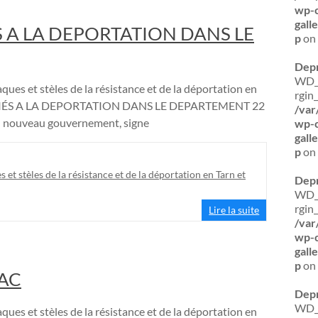
wp-c
gal
A LA DEPORTATION DANS LE
p
on 
Dep
WD_B
ques et stèles de la résistance et de la déportation en
rgin
IÉS A LA DEPORTATION DANS LE DEPARTEMENT 22
/var
u nouveau gouvernement, signe
wp-c
gal
p
on 
s et stèles de la résistance et de la déportation en Tarn et
Dep
WD_B
rgin_
Lire la suite
/var
wp-c
gal
p
on 
EAC
Dep
WD_B
ques et stèles de la résistance et de la déportation en