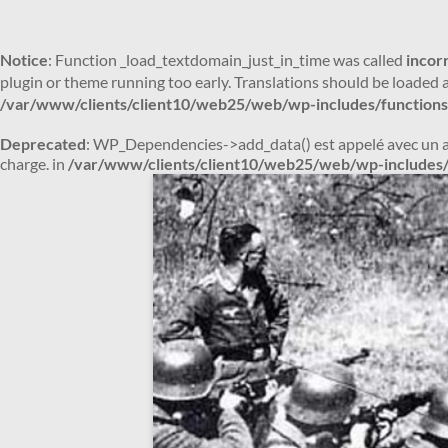
Notice
: Function _load_textdomain_just_in_time was called
incor
plugin or theme running too early. Translations should be loaded 
/var/www/clients/client10/web25/web/wp-includes/functions
Deprecated
: WP_Dependencies->add_data() est appelé avec un 
charge. in
/var/www/clients/client10/web25/web/wp-includes/
Aller
au
contenu