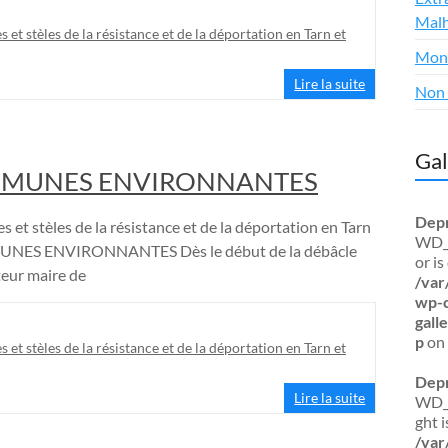
Malh
s et stèles de la résistance et de la déportation en Tarn et
Mon
Lire la suite
Non 
Gal
OMMUNES ENVIRONNANTES
Dep
s et stèles de la résistance et de la déportation en Tarn
WD_B
NES ENVIRONNANTES Dès le début de la débâcle
or i
eur maire de
/var
wp-c
gal
p
on 
s et stèles de la résistance et de la déportation en Tarn et
Dep
Lire la suite
WD_B
ght 
/var