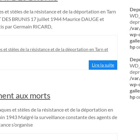
Dep
s et stèles de la résistance et de la déportation en Tarn
WD_B
ES BRUNIS 17 juillet 1944 Maurice DAUGE et
depr
tis par Germain RICARD,
/var
wp-c
gall
hp
on
s et stèles de la résistance et de la déportation en Tarn et
Dep
Lire la suite
WD_B
depr
/var
wp-c
gall
t aux morts
hp
on
ques et stèles de la résistance et de la déportation en
1943 Malgré la surveillance constante des agents de
tance s’organise