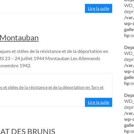
WD_
Lire la suite
depr
/var
wp-c
gall
hp
on
Montauban
Dep
ques et stèles de la résistance et de la déportation en
WD_B
 23 – 24 juillet 1944 Montauban Les Allemands
depr
/var
novembre 1942.
wp-c
gall
hp
on
s et stèles de la résistance et de la déportation en Tarn et
Dep
WD_B
Lire la suite
depr
/var
wp-c
gall
AT DES BRUNIS
hp
on