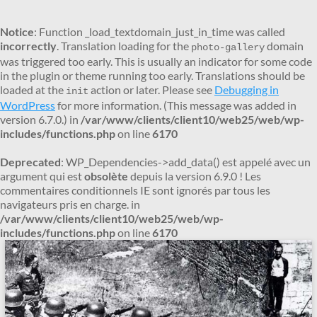
Notice
: Function _load_textdomain_just_in_time was called
incorrectly
. Translation loading for the
domain
photo-gallery
was triggered too early. This is usually an indicator for some code
in the plugin or theme running too early. Translations should be
loaded at the
action or later. Please see
Debugging in
init
WordPress
for more information. (This message was added in
version 6.7.0.) in
/var/www/clients/client10/web25/web/wp-
includes/functions.php
on line
6170
Deprecated
: WP_Dependencies->add_data() est appelé avec un
argument qui est
obsolète
depuis la version 6.9.0 ! Les
commentaires conditionnels IE sont ignorés par tous les
navigateurs pris en charge. in
/var/www/clients/client10/web25/web/wp-
includes/functions.php
on line
6170
Aller
au
contenu