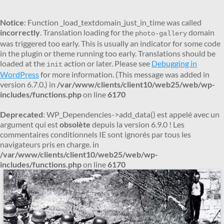
Notice
: Function _load_textdomain_just_in_time was called
incorrectly
. Translation loading for the
domain
photo-gallery
was triggered too early. This is usually an indicator for some code
in the plugin or theme running too early. Translations should be
loaded at the
action or later. Please see
Debugging in
init
WordPress
for more information. (This message was added in
version 6.7.0.) in
/var/www/clients/client10/web25/web/wp-
includes/functions.php
on line
6170
Deprecated
: WP_Dependencies->add_data() est appelé avec un
argument qui est
obsolète
depuis la version 6.9.0 ! Les
commentaires conditionnels IE sont ignorés par tous les
navigateurs pris en charge. in
/var/www/clients/client10/web25/web/wp-
includes/functions.php
on line
6170
Aller
au
contenu